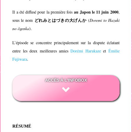
au Japon le 11 juin 2000
Il a été diffusé pour la première fois
,
どれみとはづきの大げんか
sous le nom
(
Doremi to Hazuki
no ōgenka
).
L’épisode se concentre principalement sur la dispute éclatant
entre les deux meilleures amies
Dorémi Harukaze
et
Émilie
Fujiwara
.
ACCÈS À L'INFOBOX
RÉSUMÉ