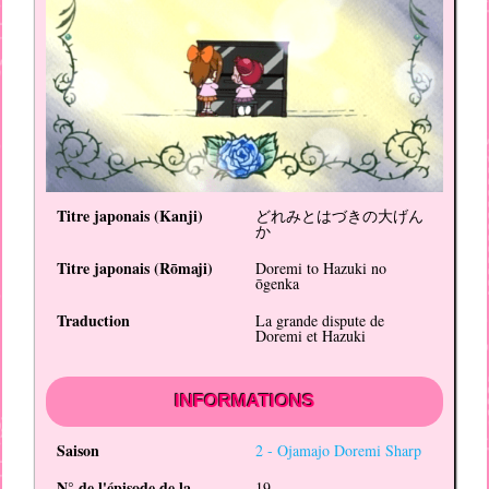
Titre japonais (
Kanji
)
どれみとはづきの大げん
か
Titre japonais (
Rōmaji
)
Doremi to Hazuki no
ōgenka
Traduction
La grande dispute de
Doremi et Hazuki
INFORMATIONS
Saison
2 -
Ojamajo Doremi Sharp
N° de l'épisode de la
19