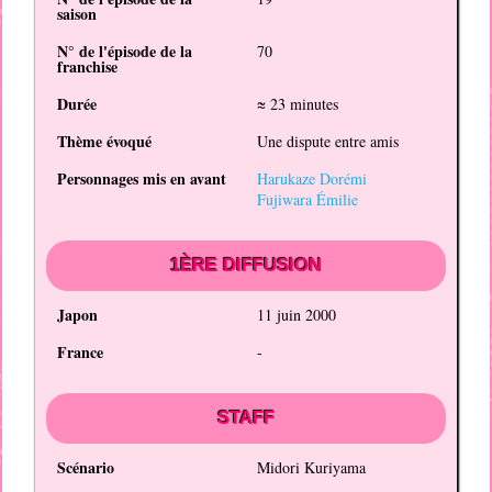
saison
N° de l'épisode de la
70
franchise
Durée
≈ 23 minutes
Thème évoqué
Une dispute entre amis
Personnages mis en avant
Harukaze Dorémi
Fujiwara Émilie
1ÈRE DIFFUSION
Japon
11 juin 2000
France
-
STAFF
Scénario
Midori Kuriyama