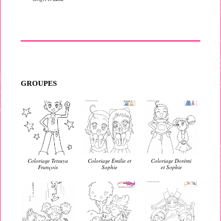
GROUPES
Coloriage Tetsuya
Coloriage Émilie et
Coloriage Dorémi
François
Sophie
et Sophie