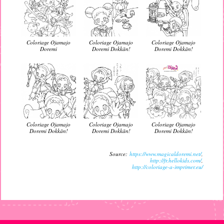
Coloriage Ojamajo
Coloriage Ojamajo
Coloriage Ojamajo
Doremi
Doremi Dokkān!
Doremi Dokkān!
Coloriage Ojamajo
Coloriage Ojamajo
Coloriage Ojamajo
Doremi Dokkān!
Doremi Dokkān!
Doremi Dokkān!
Source:
https://www.magicaldoremi.net/
,
http://fr.hellokids.com/
,
http://coloriage-a-imprimer.eu/