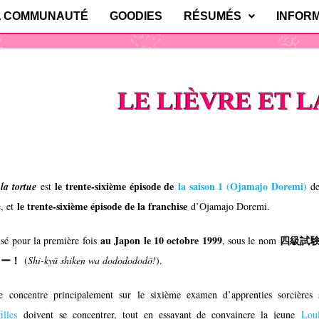
A COMMUNAUTÉ
GOODIES
RÉSUMÉS
INFOR
LE LIÈVRE ET 
le trente-sixième épisode de
la saison 1 (
Ojamajo Doremi
)
 la tortue
est
de
le trente-sixième épisode de la franchise
e, et
d’
Ojamajo Doremi
.
au Japon le 10 octobre 1999
四級試
fusé pour la première fois
, sous le nom
ドー！
(
Shi-kyū shiken wa dododododō!
).
e concentre principalement sur le sixième examen d’apprenties sorcières 
illes
doivent se concentrer, tout en essayant de convaincre la jeune
Lou