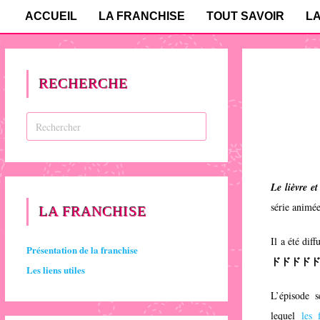
ACCUEIL
LA FRANCHISE
TOUT SAVOIR
L
RECHERCHE
Le lièvre et
série animé
LA FRANCHISE
Il a été dif
Présentation de la franchise
ドドドド
Les liens utiles
L’épisode s
lequel
les f