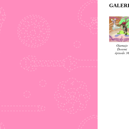
GALERI
Ojamajo
Doremi
épisode 3