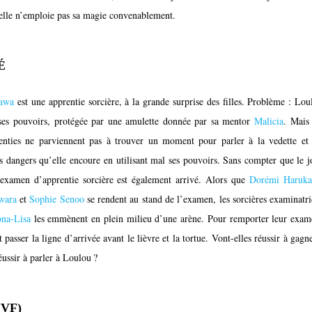
lle n’emploie pas sa magie convenablement.
É
awa
est une apprentie sorcière, à la grande surprise des filles. Problème : Lou
 ses pouvoirs, protégée par une amulette donnée par sa mentor
Malicia
. Mais 
enties ne parviennent pas à trouver un moment pour parler à la vedette et 
es dangers qu’elle encoure en utilisant mal ses pouvoirs. Sans compter que le j
examen d’apprentie sorcière est également arrivé. Alors que
Dorémi Haruka
wara
et
Sophie Senoo
se rendent au stand de l’examen, les sorcières examinatri
na-Lisa
les emmènent en plein milieu d’une arène. Pour remporter leur exam
t passer la ligne d’arrivée avant le lièvre et la tortue. Vont-elles réussir à gagne
éussir à parler à Loulou ?
(VF)