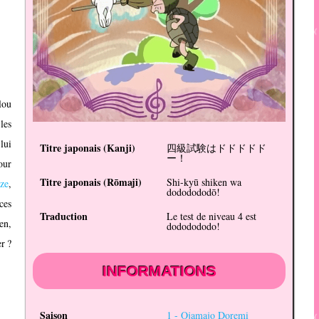
lou
les
lui
Titre japonais (
Kanji
)
四級試験はドドドドド
ー！
our
Titre japonais (
Rōmaji
)
Shi-kyū shiken wa
ze
,
dododododō!
ces
Traduction
Le test de niveau 4 est
en,
dododododo!
r ?
INFORMATIONS
Saison
1 -
Ojamajo Doremi