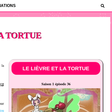
MATIONS
LA TORTUE
 la
LE LIÈVRE ET LA TORTUE
Saison 1 épisode 36
験は
sur
lou