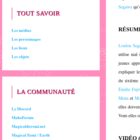
Segawa
qu’e
TOUT SAVOIR
RÉSUM
Les médias
Les personnages
Loulou Seg
Les lieux
utilise mal
Les objets
jeunes appr
expliquer l
du sixième 
Émilie Fuji
LA COMMUNAUTÉ
Mona
et
Mo
elles doiven
Le Discord
Vont-elles r
MahoForum
Magicaldoremi.net
Magical Fami / Earth
VIDÉO 