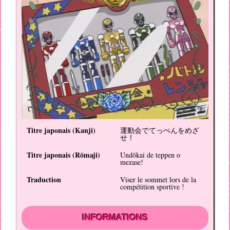
Titre japonais (
Kanji
)
運動会でてっぺんをめざ
せ！
Titre japonais (
Rōmaji
)
Undōkai de teppen o
mezase!
Traduction
Viser le sommet lors de la
compétition sportive !
INFORMATIONS