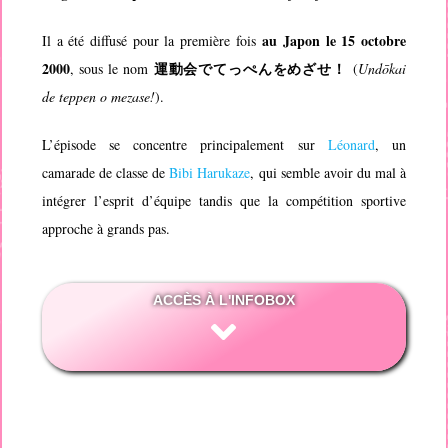
au Japon le 15 octobre
Il a été diffusé pour la première fois
2000
運動会でてっぺんをめざせ！
, sous le nom
(
Undōkai
de teppen o mezase!
).
L’épisode se concentre principalement sur
Léonard
, un
camarade de classe de
Bibi Harukaze
, qui semble avoir du mal à
intégrer l’esprit d’équipe tandis que la compétition sportive
approche à grands pas.
ACCÈS À L'INFOBOX