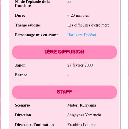
N° de l'épisode de la
55
franchise
Durée
≈ 23 minutes
Thème évoqué
Les difficultés d'être mère
Personnage mis en avant
Harukaze Dorémi
1ÈRE DIFFUSION
Japon
27 février 2000
France
-
STAFF
Scénario
Midori Kuriyama
Direction
Shigeyasu Yamauchi
Directeur d'animation
Yasuhiro Ikutame