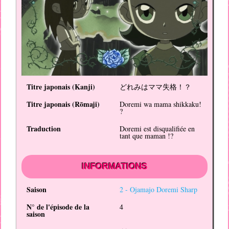
Titre japonais (
Kanji
)
どれみはママ失格！？
Titre japonais (
Rōmaji
)
Doremi wa mama shikkaku!
?
Traduction
Doremi est disqualifiée en
tant que maman !?
INFORMATIONS
Saison
2 -
Ojamajo Doremi Sharp
N° de l'épisode de la
4
saison