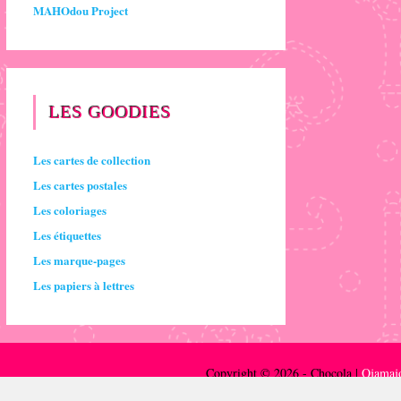
MAHOdou Project
LES GOODIES
Les cartes de collection
Les cartes postales
Les coloriages
Les étiquettes
Les marque-pages
Les papiers à lettres
Copyright © 2026 - Chocola |
Ojamajo
Ojamajo.fr est un site de fans non officiel, sans affiliation av