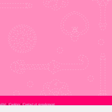
alité
|
Cookies
|
Contact et signalement
 œuvres mentionnés appartiennent à leurs ayants droit respectifs.