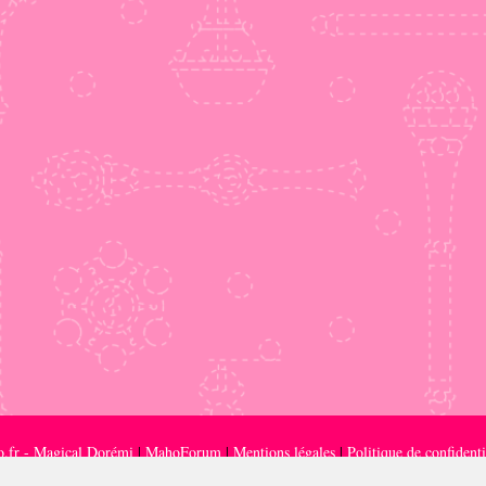
.fr - Magical Dorémi
|
MahoForum
|
Mentions légales
|
Politique de confidenti
ec Toei Animation, ADN ou les titulaires des droits de la franchise. Les marques, personnages et