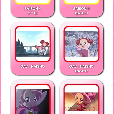
SAISON 4
SAISON 4
nde
2
fin
Épisode 51
OAV - NAISHO
OAV - NAISHO
Épisode 12