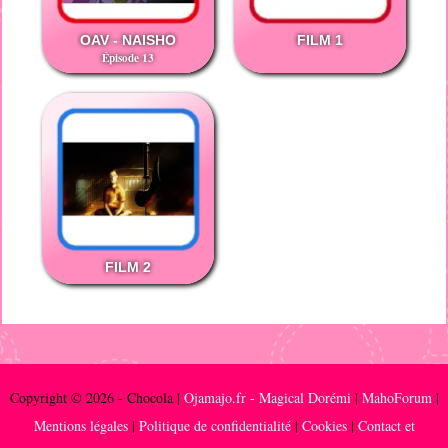
OAV - NAISHO
FILM 1
Épisode 13
FILM 2
Copyright © 2026 - Chocola |
Ojamajo.fr - Magical Dorémi
|
MahoForum
|
Mentions légales
|
Politique de confidentialité
|
Cookies
|
Contact et