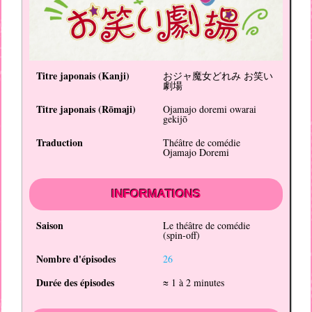
Titre japonais (
Kanji
)
おジャ魔女どれみ お笑い
劇場
Titre japonais (
Rōmaji
)
Ojamajo doremi owarai
gekijō
Traduction
Théâtre de comédie
Ojamajo Doremi
INFORMATIONS
Saison
Le théâtre de comédie
(spin-off)
Nombre d'épisodes
26
Durée des épisodes
≈ 1 à 2 minutes