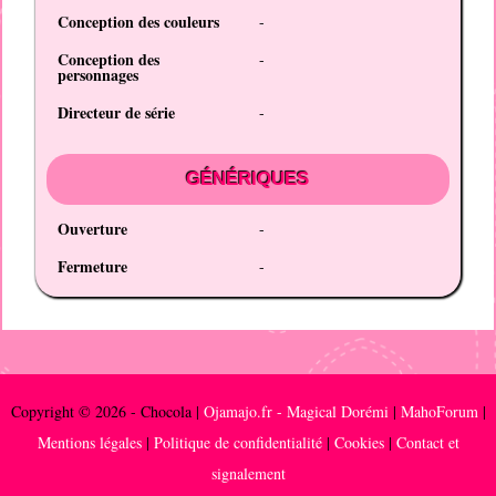
Conception des couleurs
-
Conception des
-
personnages
Directeur de série
-
GÉNÉRIQUES
Ouverture
-
Fermeture
-
Copyright © 2026 - Chocola |
Ojamajo.fr - Magical Dorémi
|
MahoForum
|
Mentions légales
|
Politique de confidentialité
|
Cookies
|
Contact et
signalement