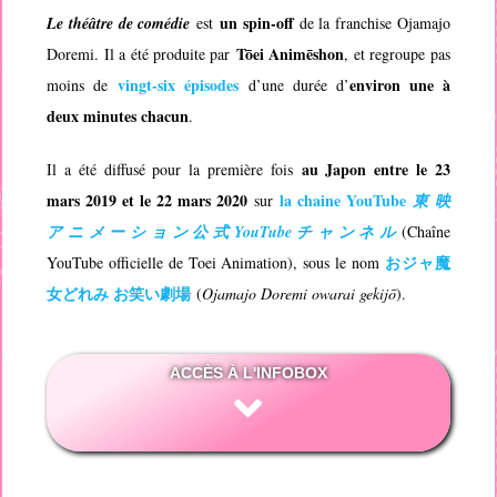
un spin-off
Le théâtre de comédie
est
de la franchise
Ojamajo
Tōei Animēshon
Doremi
. Il a été produite par
, et regroupe pas
vingt-six épisodes
environ une à
moins de
d’une durée d’
deux minutes chacun
.
au Japon entre le 23
Il a été diffusé pour la première fois
mars 2019 et le 22 mars 2020
la chaine YouTube
sur
東 映
ア ニ メ ー シ ョ ン 公 式 YouTube チ ャ ン ネ ル
(Chaîne
おジャ魔
YouTube officielle de Toei Animation), sous le nom
女どれみ お笑い劇場
(
Ojamajo Doremi owarai gekijō
).
ACCÈS À L'INFOBOX