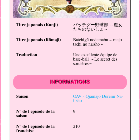
Titre japonais (
Kanji
)
バッチグー野球部 ～魔女
たちのないしょ～
Titre japonais (
Rōmaji
)
Batchigū nodamabu ~ majo-
tachi no naisho ~
Traduction
Une excellente équipe de
base-ball ～Le secret des
sorcières～
INFORMATIONS
Saison
OAV -
Ojamajo Doremi Na-
i-sho
N° de l'épisode de la
9
saison
N° de l'épisode de la
210
franchise