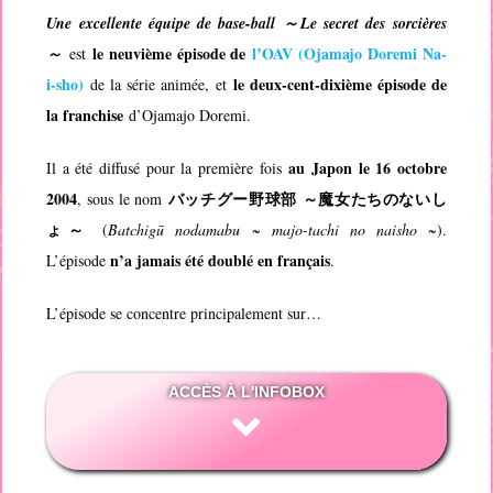
Une excellente équipe de base-ball ～Le secret des sorcières
le neuvième épisode de
l’OAV (
Ojamajo Doremi Na-
～
est
i-sho
)
le deux-cent-dixième épisode de
de la série animée, et
la franchise
d’
Ojamajo Doremi
.
au Japon le 16 octobre
Il a été diffusé pour la première fois
2004
バッチグー野球部 ～魔女たちのないし
, sous le nom
ょ～
(
Batchigū nodamabu ~ majo-tachi no naisho ~
).
n’a jamais été doublé en français
L’épisode
.
L’épisode se concentre principalement sur…
ACCÈS À L'INFOBOX