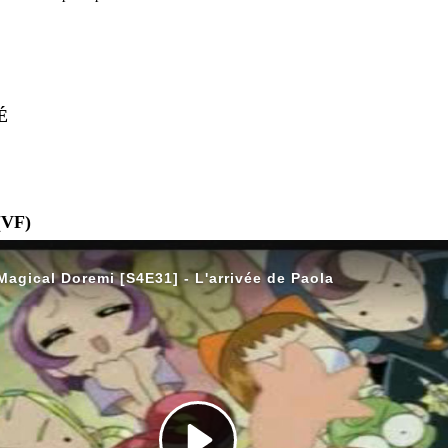
É
(VF)