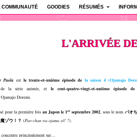
A COMMUNAUTÉ
GOODIES
RÉSUMÉS
INFOR
L'ARRIVÉE D
le trente-et-unième épisode de
la saison 4 (
Ojamajo Dor
de Paola
est
le cent-quatre-vingt-et-unième épisode de
e la série animée, et
’
Ojamajo Doremi
.
er
au Japon le 1
septembre 2002
パオ
fusé pour la première fois
, sous le nom
ャ魔ゾウ！？
(
Pao-chan wa ojama zō! ?
).
e concentre principalement sur…