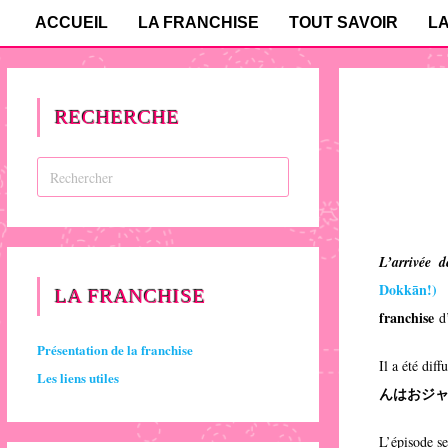
ACCUEIL
LA FRANCHISE
TOUT SAVOIR
L
RECHERCHE
L’arrivée 
Dokkān!
)
d
LA FRANCHISE
franchise
d
Présentation de la franchise
Il a été dif
Les liens utiles
んはおジ
L’épisode s