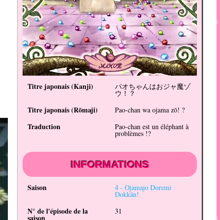
Titre japonais (
Kanji
)
パオちゃんはおジャ魔ゾ
ウ！？
Titre japonais (
Rōmaji
)
Pao-chan wa ojama zō! ?
Traduction
Pao-chan est un éléphant à
problèmes !?
INFORMATIONS
Saison
4 -
Ojamajo Doremi
Dokkān!
N° de l'épisode de la
31
saison