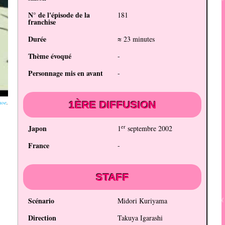
N° de l'épisode de la
181
franchise
Durée
≈ 23 minutes
Thème évoqué
-
Personnage mis en avant
-
moe
.
1ÈRE DIFFUSION
er
Japon
1
septembre 2002
France
-
STAFF
Scénario
Midori Kuriyama
Direction
Takuya Igarashi