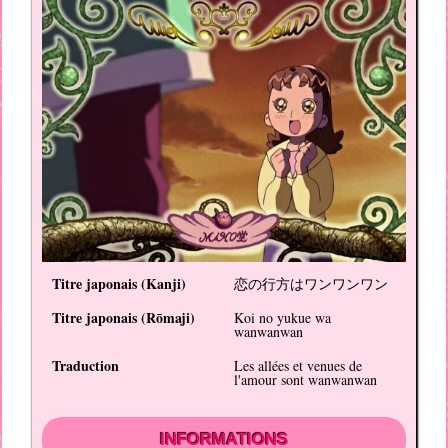
Titre japonais (
Kanji
)
恋の行方はワンワンワン
Titre japonais (
Rōmaji
)
Koi no yukue wa
wanwanwan
Traduction
Les allées et venues de
l'amour sont wanwanwan
INFORMATIONS