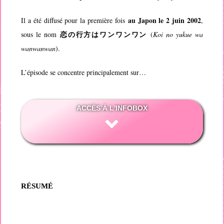
au Japon le 2 juin 2002
Il a été diffusé pour la première fois
,
恋の行方はワンワンワン
sous le nom
(
Koi no yukue wa
wanwanwan
).
L’épisode se concentre principalement sur…
ACCÈS À L'INFOBOX
RÉSUMÉ