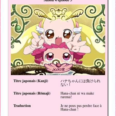
Titre japonais (
Kanji
)
ハナちゃんには負けられ
ない！
Titre japonais (
Rōmaji
)
Hana-chan ni wa make
rarenai!
Traduction
Je ne peux pas perdre face à
Hana-chan !