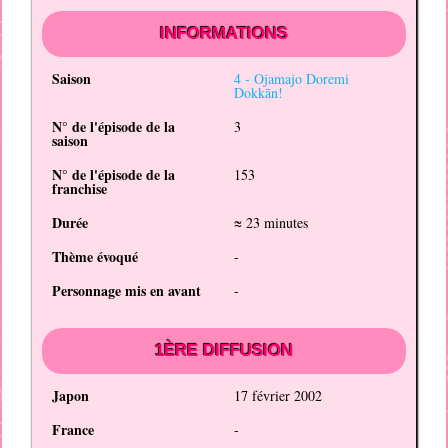
INFORMATIONS
Saison
4 -
Ojamajo Doremi
Dokkān!
N° de l'épisode de la
3
saison
N° de l'épisode de la
153
franchise
Durée
≈ 23 minutes
Thème évoqué
-
Personnage mis en avant
-
1ÈRE DIFFUSION
Japon
17 février 2002
France
-