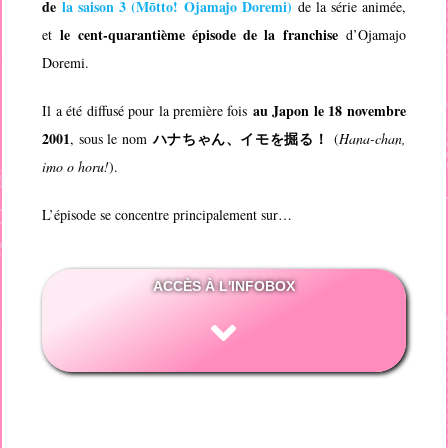
de
la saison 3 (
Mōtto! Ojamajo Doremi
)
de la série animée,
le cent-quarantième épisode de la franchise
et
d’
Ojamajo
Doremi
.
au Japon le 18 novembre
Il a été diffusé pour la première fois
2001
ハナちゃん、イモを掘る！
, sous le nom
(
Hana-chan,
imo o horu!
).
L’épisode se concentre principalement sur…
ACCÈS À L'INFOBOX