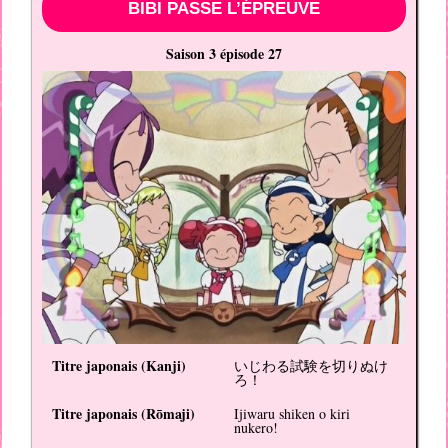
BIBI PASSE L’ÉPREUVE
Saison 3 épisode 27
Titre japonais (
Kanji
)
いじわる試験を切りぬけ
ろ！
Titre japonais (
Rōmaji
)
Ijiwaru shiken o kiri
nukero!