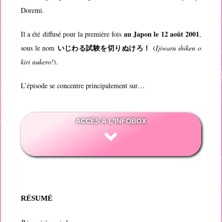
Doremi
.
au Japon le 12 août 2001
Il a été diffusé pour la première fois
,
いじわる試験を切りぬけろ！
sous le nom
(
Ijiwaru shiken o
kiri nukero!
).
L’épisode se concentre principalement sur…
ACCÈS À L'INFOBOX
RÉSUMÉ