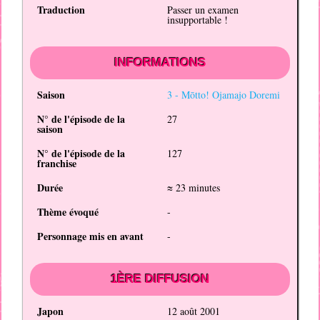
Traduction
Passer un examen
insupportable !
INFORMATIONS
Saison
3 -
Mōtto! Ojamajo Doremi
N° de l'épisode de la
27
saison
N° de l'épisode de la
127
franchise
Durée
≈ 23 minutes
Thème évoqué
-
Personnage mis en avant
-
1ÈRE DIFFUSION
Japon
12 août 2001