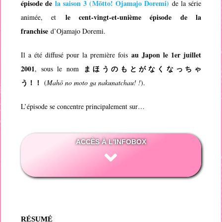
épisode de
la saison 3 (
Mōtto! Ojamajo Doremi
)
de la série
le cent-vingt-et-unième épisode de la
animée, et
franchise
d’
Ojamajo Doremi
.
au Japon le 1er juillet
Il a été diffusé pour la première fois
2001
まほうのもとがなくなっちゃ
, sous le nom
う！！
(
Mahō no moto ga nakunatchau! !
).
L’épisode se concentre principalement sur…
ACCÈS À L'INFOBOX
RÉSUMÉ