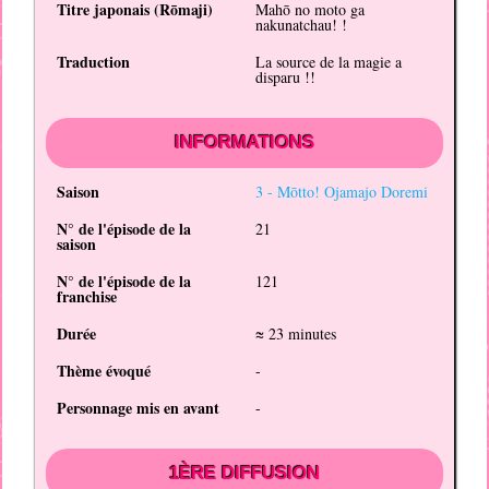
Titre japonais (
Rōmaji
)
Mahō no moto ga
nakunatchau! !
Traduction
La source de la magie a
disparu !!
INFORMATIONS
Saison
3 -
Mōtto! Ojamajo Doremi
N° de l'épisode de la
21
saison
N° de l'épisode de la
121
franchise
Durée
≈ 23 minutes
Thème évoqué
-
Personnage mis en avant
-
1ÈRE DIFFUSION