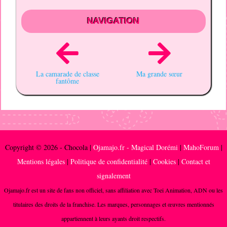
NAVIGATION
La camarade de classe
Ma grande sœur
fantôme
Copyright © 2026 - Chocola |
Ojamajo.fr - Magical Dorémi
|
MahoForum
|
Mentions légales
|
Politique de confidentialité
|
Cookies
|
Contact et
signalement
Ojamajo.fr est un site de fans non officiel, sans affiliation avec Toei Animation, ADN ou les
titulaires des droits de la franchise. Les marques, personnages et œuvres mentionnés
appartiennent à leurs ayants droit respectifs.