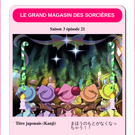
LE GRAND MAGASIN DES SORCIÈRES
Saison 3 épisode 21
Titre japonais (
Kanji
)
まほうのもとがなくなっ
ちゃう！！