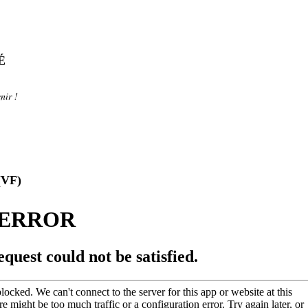
É
nir !
(VF)