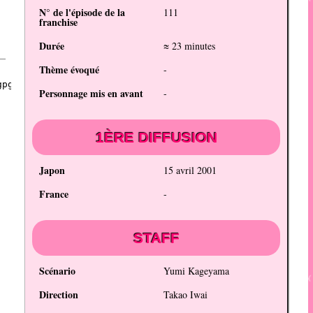
N° de l'épisode de la
111
franchise
Durée
≈ 23 minutes
Thème évoqué
-
Personnage mis en avant
-
1ÈRE DIFFUSION
Japon
15 avril 2001
France
-
STAFF
Scénario
Yumi Kageyama
Direction
Takao Iwai