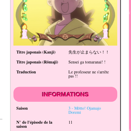
Titre japonais (
Kanji
)
先生が止まらない！！
Titre japonais (
Rōmaji
)
Sensei ga tomaranai! !
Traduction
Le professeur ne s'arrête
pas !!
INFORMATIONS
Saison
3 -
Mōtto! Ojamajo
Doremi
N° de l'épisode de la
11
saison