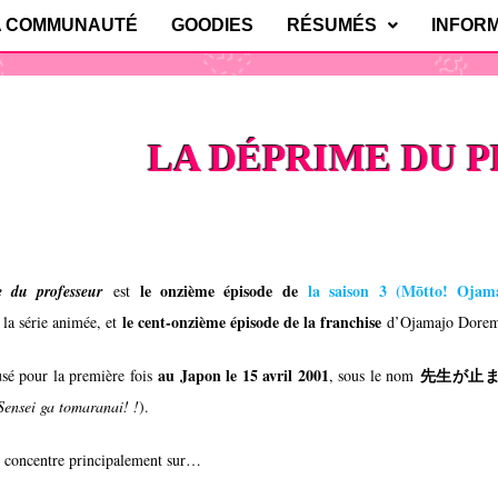
A COMMUNAUTÉ
GOODIES
RÉSUMÉS
INFOR
LA DÉPRIME DU 
le onzième épisode de
la saison 3 (
Mōtto! Ojam
 du professeur
est
le cent-onzième épisode de la franchise
la série animée, et
d’
Ojamajo Dore
au Japon le 15 avril 2001
先生が止
fusé pour la première fois
, sous le nom
Sensei ga tomaranai! !
).
e concentre principalement sur…