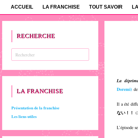
ACCUEIL
LA FRANCHISE
TOUT SAVOIR
L
RECHERCHE
La déprime
Doremi
)
de 
LA FRANCHISE
Il a été dif
Présentation de la franchise
ない！！
(
Les liens utiles
L’épisode s