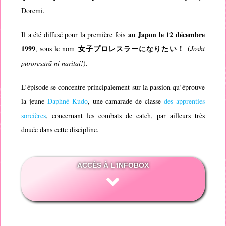
Doremi
.
au Japon le 12 décembre
Il a été diffusé pour la première fois
1999
女子プロレスラーになりたい！
, sous le nom
(
Joshi
puroresurā ni naritai!
).
L’épisode se concentre principalement sur la passion qu’éprouve
la jeune
Daphné Kudo
, une camarade de classe
des apprenties
sorcières
, concernant les combats de catch, par ailleurs très
douée dans cette discipline.
ACCÈS À L'INFOBOX