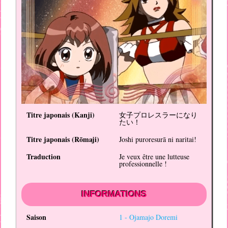
Titre japonais (
Kanji
)
女子プロレスラーになり
たい！
Titre japonais (
Rōmaji
)
Joshi puroresurā ni naritai!
Traduction
Je veux être une lutteuse
professionnelle !
INFORMATIONS
Saison
1 -
Ojamajo Doremi